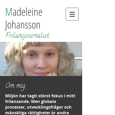
M
adeleine
Johansson
Frilansjournalist
Om mig
Miljön har tagit störst fokus i mitt
frilansande. Men globala
processer, utvecklingsfrågor och
mänskliga rättigheter är andra