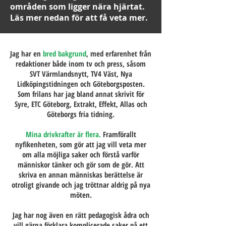
områden som ligger nära hjärtat.
Läs mer nedan för att få veta mer.
Jag har en
bred bakgrund
, med erfarenhet från
redaktioner både inom tv och press, såsom
SVT Värmlandsnytt, TV4 Väst, Nya
Lidköpingstidningen och Göteborgsposten.
Som frilans har jag bland annat skrivit för
Syre, ETC Göteborg, Extrakt, Effekt, Allas och
Göteborgs fria tidning.
Mina drivkrafter är flera.
Framförallt
nyfikenheten, som gör att jag vill veta mer
om alla möjliga saker och förstå varför
människor tänker och gör som de gör. Att
skriva en annan människas berättelse är
otroligt givande och jag tröttnar aldrig på nya
möten.
Jag har nog även en rätt pedagogisk ådra och
vill gärna förklara komplicerade saker på ett