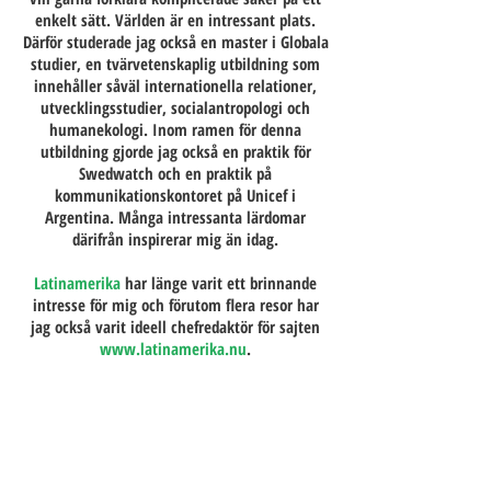
enkelt sätt. Världen är en intressant plats.
Därför studerade jag också en master i Globala
studier, en tvärvetenskaplig utbildning som
innehåller såväl internationella relationer,
utvecklingsstudier, socialantropologi och
humanekologi. Inom ramen för denna
utbildning gjorde jag också en praktik för
Swedwatch och en praktik på
kommunikationskontoret på Unicef i
Argentina. Många intressanta lärdomar
därifrån inspirerar mig än idag.
Latinamerika
har länge varit ett brinnande
intresse för mig och förutom flera resor har
jag också varit ideell chefredaktör för sajten
www.latinamerika.nu
.
Spanskan och min sambo från Italien har
också öppnat dörren för längre perioder i
Spanien och Italien
. Två oerhört vackra, men
också komplexa länder som jag gärna skriver
om emellanåt.